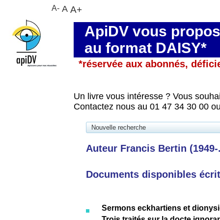
A-
A
A+
ApiDV vous propose
au format DAISY*
*réservée aux abonnés, défici
Un livre vous intéresse ? Vous souhai
Contactez nous au 01 47 34 30 00 ou
Nouvelle recherche
Auteur Francis Bertin (1949-..
Documents disponibles écrits
Sermons eckhartiens et dionys
Trois traités sur la docte igno