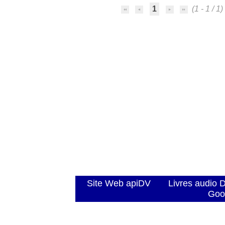
1
(1 - 1 / 1)
Site Web apiDV
Livres audio 
Goo