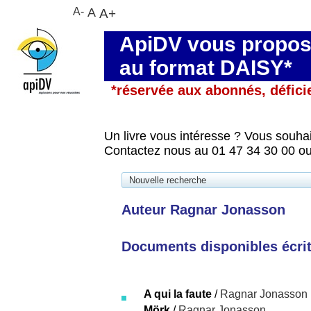
A-
A
A+
ApiDV vous propose
au format DAISY*
*réservée aux abonnés, défici
Un livre vous intéresse ? Vous souhai
Contactez nous au 01 47 34 30 00 ou
Nouvelle recherche
Auteur Ragnar Jonasson
Documents disponibles écrits
A qui la faute
/
Ragnar Jonasson
Mörk
/
Ragnar Jonasson