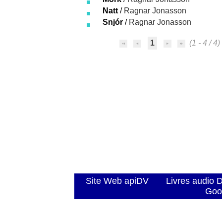
Natt
/
Ragnar Jonasson
Snjór
/
Ragnar Jonasson
1
(1 - 4 / 4)
Site Web apiDV
Livres audio 
Goo