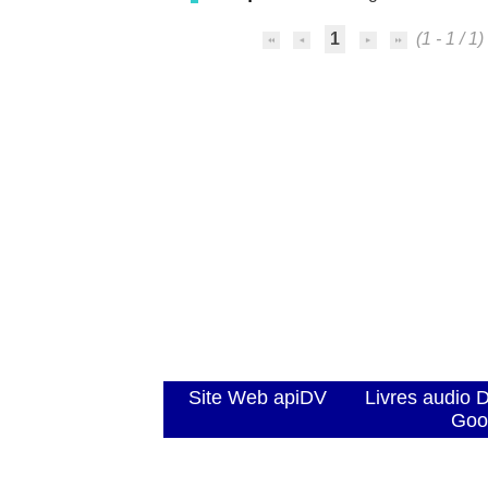
1
(1 - 1 / 1)
Site Web apiDV
Livres audio 
Goo