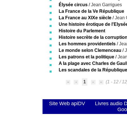
Élysée circus
/
Jean Garrigues
La France de la Ve République
La France au XIXe siècle
/
Jean 
Une histoire érotique de l'Elysé
Histoire du Parlement
Histoire secrète de la corrupti
Les hommes providentiels
/
Jea
Le monde selon Clemenceau
/
J
Les patrons et la politique
/
Jean
A la plage avec Charles de Gaul
Les scandales de la Républiqu
1
(1 - 12 / 12
Site Web apiDV
Livres audio 
Goo