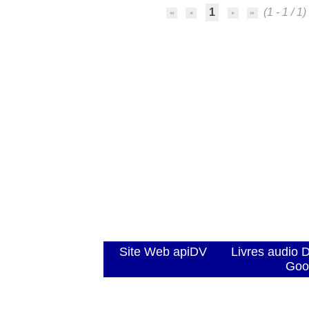
1
(1 - 1 / 1)
Site Web apiDV
Livres audio 
Goo