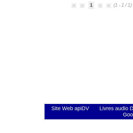
1
(1 - 1 / 1)
Site Web apiDV
Livres audio 
Goo