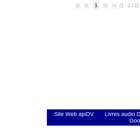
1
(1 - 1 / 1)
Site Web apiDV
Livres audio 
Goo