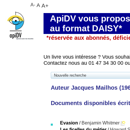
A-
A
A+
ApiDV vous propose
au format DAISY*
*réservée aux abonnés, défici
Un livre vous intéresse ? Vous souhai
Contactez nous au 01 47 34 30 00 ou
Nouvelle recherche
Auteur Jacques Mailhos (1968
Documents disponibles écrits
Evasion
/
Benjamin Whitmer
Les ficelles du métier
/
Howard S