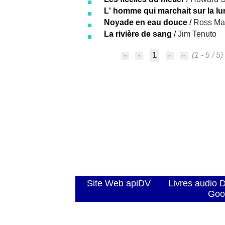
L' homme qui marchait sur la lu
Noyade en eau douce
/
Ross Ma
La rivière de sang
/
Jim Tenuto
1
(1 - 5 / 5)
Site Web apiDV
Livres audio 
Goo