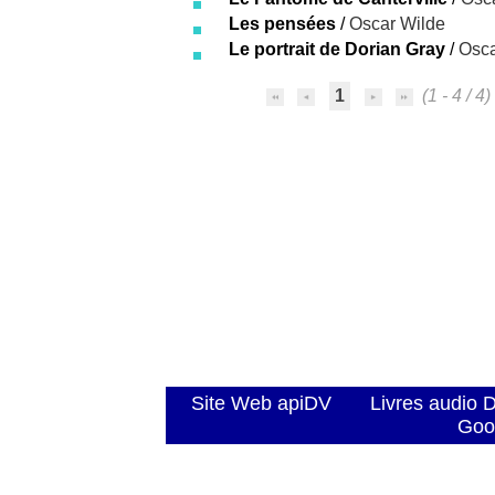
Les pensées
/
Oscar Wilde
Le portrait de Dorian Gray
/
Osca
1
(1 - 4 / 4)
Site Web apiDV
Livres audio 
Goo