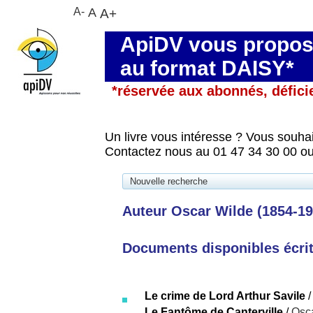
A-
A
A+
ApiDV vous propose
au format DAISY*
*réservée aux abonnés, défici
Un livre vous intéresse ? Vous souhai
Contactez nous au 01 47 34 30 00 ou
Nouvelle recherche
Auteur Oscar Wilde (1854-19
Documents disponibles écrits
Le crime de Lord Arthur Savile
Le Fantôme de Canterville
/
Osc