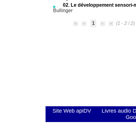
02. Le développement sensori-mo
Bullinger
1
(1 - 2 / 2)
Site Web apiDV
Livres audio 
Goo