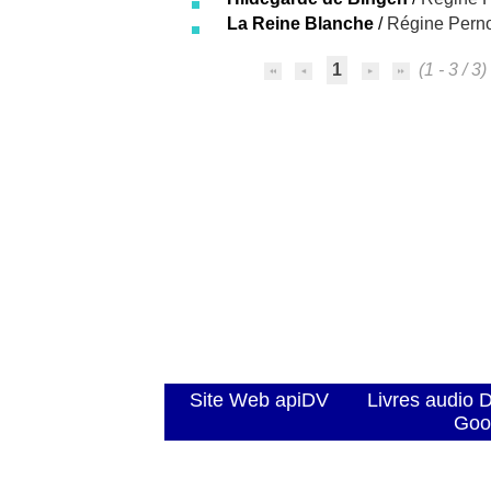
La Reine Blanche
/
Régine Pern
1
(1 - 3 / 3)
Site Web apiDV
Livres audio 
Goo