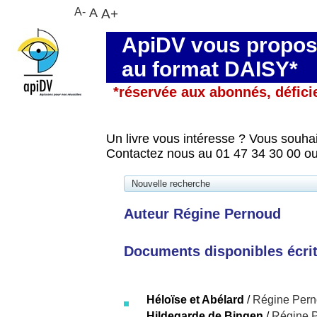
A-
A
A+
ApiDV vous propose
au format DAISY*
*réservée aux abonnés, défici
Un livre vous intéresse ? Vous souhai
Contactez nous au 01 47 34 30 00 ou
Nouvelle recherche
Auteur Régine Pernoud
Documents disponibles écrits
Héloïse et Abélard
/
Régine Per
Hildegarde de Bingen
/
Régine 