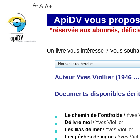
A-
A
A+
ApiDV vous propose
*réservée aux abonnés, défici
Un livre vous intéresse ? Vous souha
Nouvelle recherche
Auteur Yves Viollier (1946-...
Documents disponibles écrits
Le chemin de Fontfroide
/
Yves V
Délivre-moi
/
Yves Viollier
Les lilas de mer
/
Yves Viollier
Les pêches de vigne
/
Yves Violl