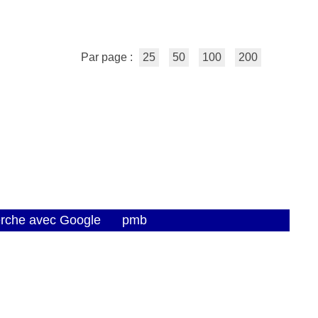
Par page :
25
50
100
200
erche avec Google
pmb