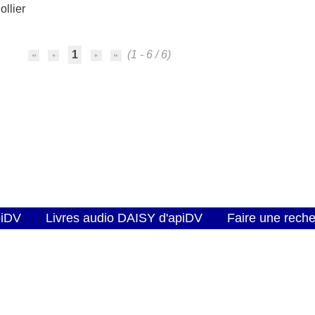
ollier
1
(1 - 6 / 6)
piDV
Livres audio DAISY d'apiDV
Faire une rech