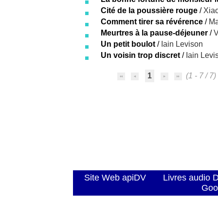
Cité de la poussière rouge
/
Xia
Comment tirer sa révérence
/
Ma
Meurtres à la pause-déjeuner
/
V
Un petit boulot
/
Iain Levison
Un voisin trop discret
/
Iain Levi
1
(1 - 7 / 7)
Site Web apiDV
Livres audio 
Goo