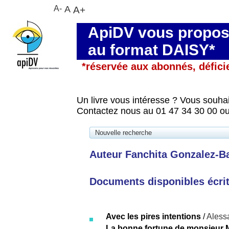
A-
A
A+
ApiDV vous propose
au format DAISY*
*réservée aux abonnés, défici
Un livre vous intéresse ? Vous souhai
Contactez nous au 01 47 34 30 00 ou
Nouvelle recherche
Auteur Fanchita Gonzalez-Ba
Documents disponibles écrits
Avec les pires intentions
/
Aless
La bonne fortune de monsieur 