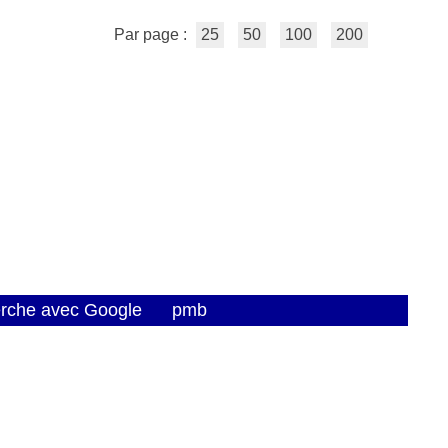
Par page :
25
50
100
200
erche avec Google
pmb