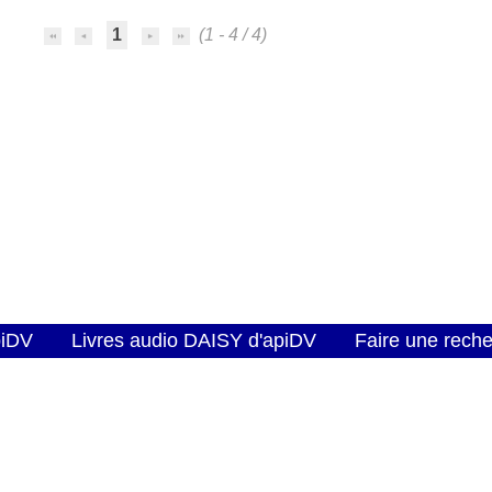
1
(1 - 4 / 4)
piDV
Livres audio DAISY d'apiDV
Faire une rech