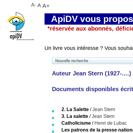
A-
A
A+
ApiDV vous propose
*réservée aux abonnés, défici
Un livre vous intéresse ? Vous souha
Nouvelle recherche
Auteur Jean Stern (1927-....)
Documents disponibles écrits
2. La Salette
/
Jean Stern
3. La salette
/
Jean Stern
Catholicisme
/
Henri de Lubac
Les patrons de la presse nation