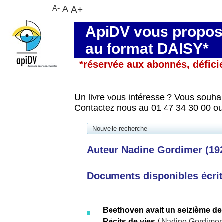
A-
A
A+
ApiDV vous propose
au format DAISY*
*réservée aux abonnés, défici
Un livre vous intéresse ? Vous souhai
Contactez nous au 01 47 34 30 00 ou
Nouvelle recherche
Auteur Nadine Gordimer (1923
Documents disponibles écrits
Beethoven avait un seizième de
Récits de vies
/
Nadine Gordimer