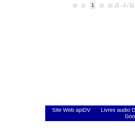
1
(1 - 1 / 1)
Site Web apiDV
Livres audio 
Goo