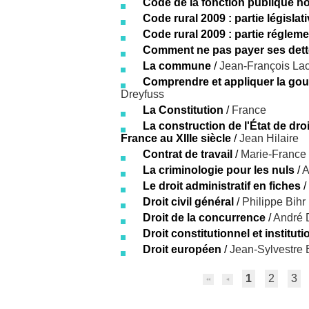
Code de la fonction publique ho
Code rural 2009 : partie législat
Code rural 2009 : partie régleme
Comment ne pas payer ses dett
La commune
/
Jean-François L
Comprendre et appliquer la gou
Dreyfuss
La Constitution
/
France
La construction de l'État de droi
France au XIIIe siècle
/
Jean Hilaire
Contrat de travail
/
Marie-France
La criminologie pour les nuls
/
A
Le droit administratif en fiches
/
Droit civil général
/
Philippe Bihr
Droit de la concurrence
/
André 
Droit constitutionnel et institut
Droit européen
/
Jean-Sylvestre 
1
2
3