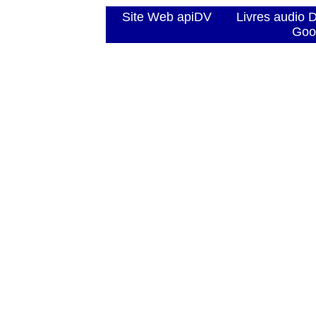
Site Web apiDV
Livres audio 
Goo