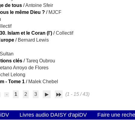
ge de tous
/
Antoine Sfeir
ous le même Dieu ?
/
MJCF
u
lectif
30. Islam et le Coran (l')
/
Collectif
Europe
/
Bernard Lewis
Sultan
tions clés
/
Tareq Oubrou
etano Arroyo de Flores
chel Lelong
am - Tome 1
/
Malek Chebel
1
2
3
(1 - 15 / 43)
piDV
Livres audio DAISY d'apiDV
Faire une rech