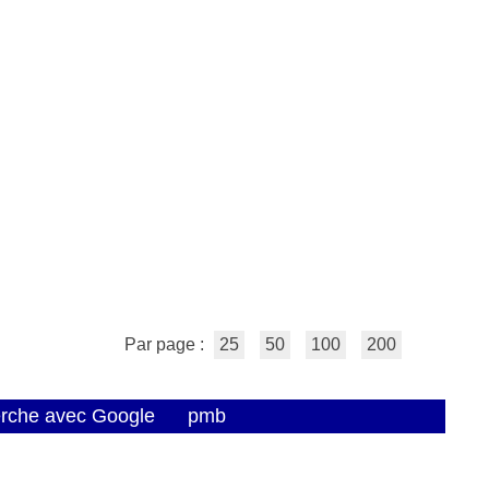
Par page :
25
50
100
200
erche avec Google
pmb