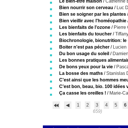
Le bien-être maison
/
Catherine 
Bien nourrir son cerveau
/
Luc D
Bien se soigner par les plantes
Bien vieillir avec l'homéopathie
Les bienfaits de l'ozone
/
Pierre
Les bienfaits du toucher
/
Tiffan
Biochronologie, bionutrition: le
Boiter n'est pas pécher
/
Lucien 
Du bon usage du soleil
/
Damien
Les bonnes pratiques alimentai
De bons yeux pour la vie
/
Pasca
La bosse des maths
/
Stanislas
C'est ainsi que les hommes me
C'est bon, beau, bio. 100 idées 
Ça casse les oreilles !
/
Marie-Ca
1
2
3
4
5
6
659)