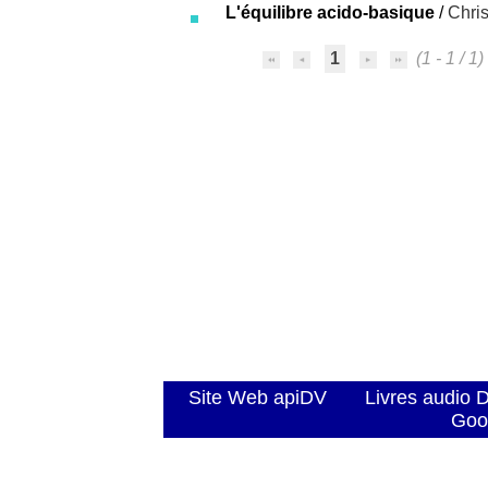
L'équilibre acido-basique
/
Chri
1
(1 - 1 / 1)
Site Web apiDV
Livres audio 
Goo