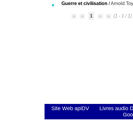
Guerre et civilisation
/
Arnold To
1
(1 - 1 / 1)
Site Web apiDV
Livres audio 
Goo