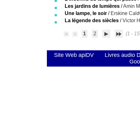
Les jardins de lumières
/
Amin M
Une lampe, le soir
/
Erskine Cald
La légende des siècles
/
Victor 
1
2
(1 - 15
Site Web apiDV
Livres audio 
Goo