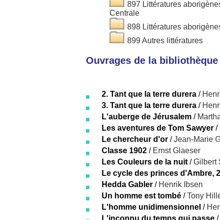
897 Littératures aborigèn
Centrale
898 Littératures aborigèn
899 Autres littératures
Ouvrages de la bibliothèque 
2. Tant que la terre durera
/
Henr
3. Tant que la terre durera
/
Henr
L'auberge de Jérusalem
/
Marth
Les aventures de Tom Sawyer
/
Le chercheur d'or
/
Jean-Marie G
Classe 1902
/
Ernst Glaeser
Les Couleurs de la nuit
/
Gilbert
Le cycle des princes d'Ambre, 2
Hedda Gabler
/
Henrik Ibsen
Un homme est tombé
/
Tony Hil
L'homme unidimensionnel
/
Her
L'inconnu du temps qui passe