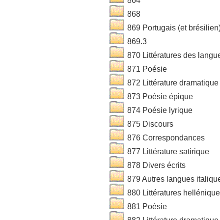
864
868
869 Portugais (et brésilien
869.3
870 Littératures des langues
871 Poésie
872 Littérature dramatique
873 Poésie épique
874 Poésie lyrique
875 Discours
876 Correspondances
877 Littérature satirique
878 Divers écrits
879 Autres langues italiqu
880 Littératures helléniqu
881 Poésie