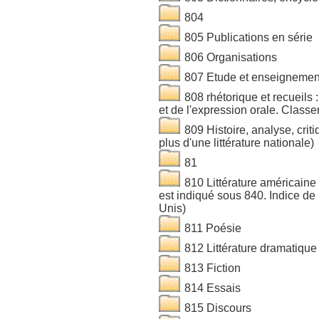
804
805 Publications en série
806 Organisations
807 Etude et enseignemen
808 rhétorique et recueils : 
et de l'expression orale. Classer 
809 Histoire, analyse, critiq
plus d'une littérature nationale)
81
810 Littérature américaine
est indiqué sous 840. Indice de 
Unis)
811 Poésie
812 Littérature dramatique
813 Fiction
814 Essais
815 Discours