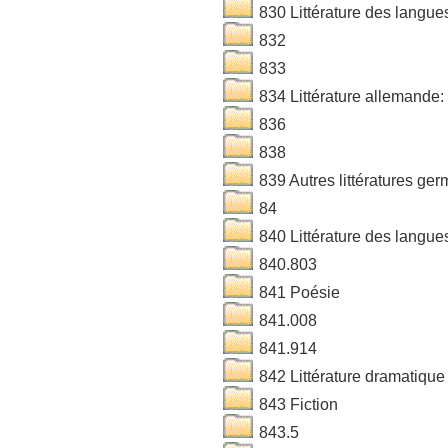
830 Littérature des langue
832
833
834 Littérature allemande:
836
838
839 Autres littératures ge
84
840 Littérature des langues
840.803
841 Poésie
841.008
841.914
842 Littérature dramatique
843 Fiction
843.5