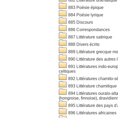
882 Littérature dramatique
883 Poésie épique
884 Poésie lyrique
885 Discours
886 Correspondances
887 Littérature satirique
888 Divers écrits
889 Littérature grecque m
890 Littérature des autres
891 Littératures indo-europ
celtiques
892 Littératures chamito-sé
893 Littérature chamitique
894 Littératures ouralo-alt
(hongroise, finnoise), dravidien
895 Littérature des pays d'
896 Littératures africaines