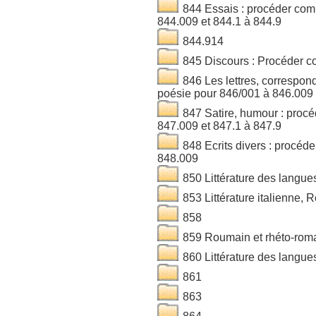
844 Essais : procéder com
844.009 et 844.1 à 844.9
844.914
845 Discours : Procéder c
846 Les lettres, correspond
poésie pour 846/001 à 846.009 
847 Satire, humour : proc
847.009 et 847.1 à 847.9
848 Ecrits divers : procéd
848.009
850 Littérature des langue
853 Littérature italienne,
858
859 Roumain et rhéto-rom
860 Littérature des langue
861
863