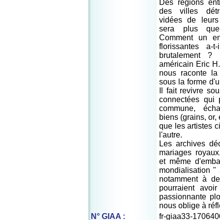
Des régions enti
des villes détr
vidées de leurs
sera plus que 
Comment un ens
florissantes a-t
brutalement ? 
américain Eric H
nous raconte la
sous la forme d'
Il fait revivre s
connectées qui 
commune, échan
biens (grains, or, 
que les artistes 
l'autre.
Les archives dé
mariages royaux,
et même d'emba
mondialisation " 
notamment à des
pourraient avoi
passionnante pl
nous oblige à réfl
N° GIAA :
fr-giaa33-170640