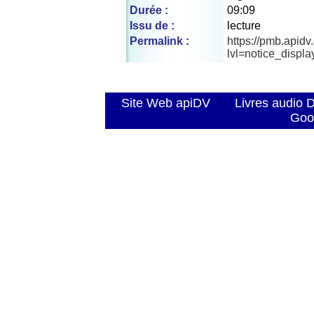
Durée :
09:09
Issu de :
lecture
Permalink :
https://pmb.apid
lvl=notice_displ
Site Web apiDV
Livres audio 
Goo