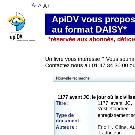
A-
A
A+
ApiDV vous propose
au format DAISY*
*réservée aux abonnés, défici
Un livre vous intéresse ? Vous souhai
Contactez nous au 01 47 34 30 00 ou
Nouvelle recherche
1177 avant JC, le jour où la civilis
Titre :
1177 avant JC, l
s'est effondrée
Type de
enregistrement s
document :
Auteurs :
Eric H. Cline
, A
Traducteur