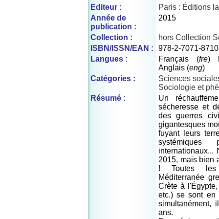
Editeur :
Paris : Éditions 
Année de
2015
publication :
Collection :
hors Collection 
ISBN/ISSN/EAN :
978-2-7071-8710
Langues :
Français (
fre
)
Anglais (
eng
)
Catégories :
Sciences sociale
Sociologie et ph
Résumé :
Un réchauffeme
sécheresse et d
des guerres civi
gigantesques mo
fuyant leurs terr
systémiques
internationaux..
2015, mais bien a
! Toutes les 
Méditerranée gre
Crète à l'Égypte
etc.) se sont en
simultanément, i
ans.