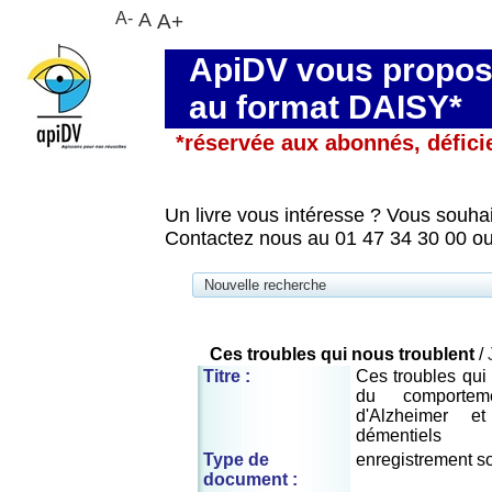
A-
A
A+
ApiDV vous propose
au format DAISY*
*réservée aux abonnés, défici
Un livre vous intéresse ? Vous souhai
Contactez nous au 01 47 34 30 00 ou
Nouvelle recherche
Ces troubles qui nous troublent
/
Titre :
Ces troubles qui 
du comporte
d'Alzheimer e
démentiels
Type de
enregistrement s
document :