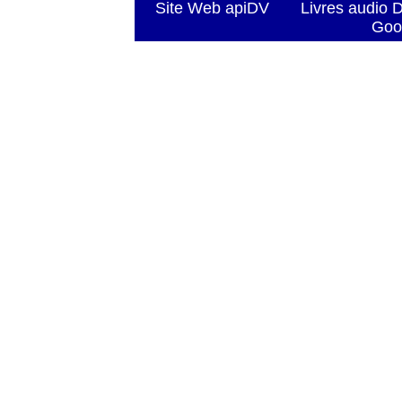
Site Web apiDV
Livres audio 
Goo