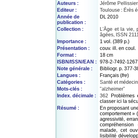
Auteurs :
Jérôme Pellissier 
Editeur :
Toulouse : Érès é
Année de
DL 2010
publication :
Collection :
L'Âge et la vie,
âgées, ISSN 211
Importance :
1 vol. (389 p.)
Présentation :
couv. ill. en coul.
Format :
18 cm
ISBN/ISSN/EAN :
978-2-7492-1267
Note générale :
Bibliogr. p. 377-
Langues :
Français (
fre
)
Catégories :
Santé et médeci
Mots-clés :
"alzheimer"
Index. décimale :
362
Problèmes e
classer ici la séc
Résumé :
En proposant une
comportement » (r
agressivité, erran
compréhension
malade, cet ouv
lisibilité dévelo