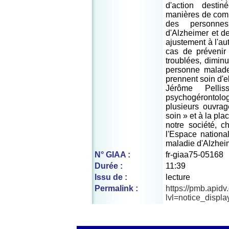
d'action desti
manières de comm
des personne
d'Alzheimer et d
ajustement à l'au
cas de prévenir 
troublées, diminu
personne malad
prennent soin d'el
Jérôme Pelli
psychogérontolo
plusieurs ouvra
soin » et à la p
notre société, c
l'Espace national
maladie d'Alzhei
N° GIAA :
fr-giaa75-05168
Durée :
11:39
Issu de :
lecture
Permalink :
https://pmb.apid
lvl=notice_displ