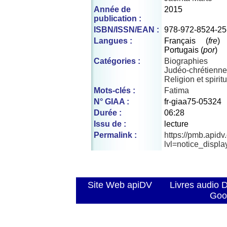
Année de
2015
publication :
ISBN/ISSN/EAN :
978-972-8524-25
Langues :
Français (
fre
Portugais (
por
)
Catégories :
Biographies
Judéo-chrétienne
Religion et spiritu
Mots-clés :
Fatima
N° GIAA :
fr-giaa75-05324
Durée :
06:28
Issu de :
lecture
Permalink :
https://pmb.apid
lvl=notice_displ
Site Web apiDV
Livres audio 
Goo