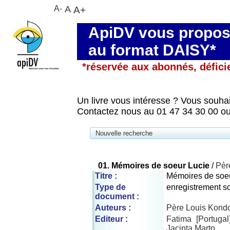
A-
A
A+
ApiDV vous propose
au format DAISY*
*réservée aux abonnés, défici
Un livre vous intéresse ? Vous souhai
Contactez nous au 01 47 34 30 00 ou
Nouvelle recherche
01. Mémoires de soeur Lucie
/
Pèr
Titre :
Mémoires de soe
Type de
enregistrement s
document :
Auteurs :
Père Louis Kond
Editeur :
Fatima [Portuga
Jacinta Marto