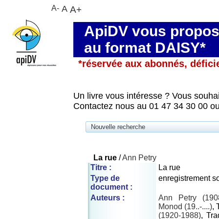
A-
A
A+
ApiDV vous propose
au format DAISY*
*réservée aux abonnés, défici
Un livre vous intéresse ? Vous souhai
Contactez nous au 01 47 34 30 00 ou
Nouvelle recherche
La rue
/
Ann Petry
Titre :
La rue
Type de
enregistrement s
document :
Auteurs :
Ann Petry (190
Monod (19..-....)
,
(1920-1988)
, Tr