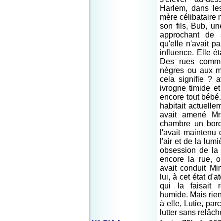
Harlem, dans le
mère célibataire 
son fils, Bub, u
approchant de s
qu'elle n'avait p
influence. Elle é
Des rues comme
nègres ou aux m
cela signifie ? 
ivrogne timide e
encore tout bébé
habitait actuellem
avait amené Mr
chambre un borde
l'avait maintenu
l'air et de la lum
obsession de la c
encore la rue, o
avait conduit Mi
lui, à cet état d'
qui la faisait 
humide. Mais rien 
à elle, Lutie, par
lutter sans relâch