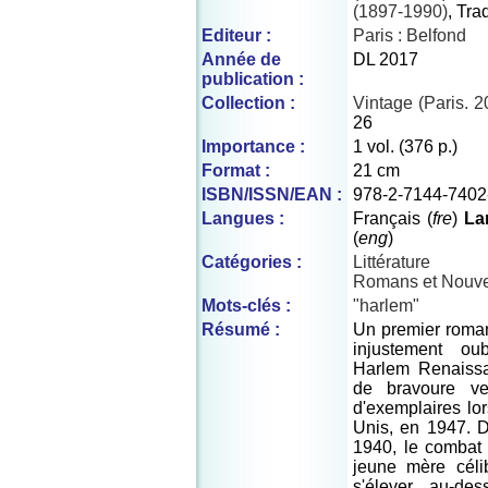
(1897-1990)
, Tra
Editeur :
Paris : Belfond
Année de
DL 2017
publication :
Collection :
Vintage (Paris. 
26
Importance :
1 vol. (376 p.)
Format :
21 cm
ISBN/ISSN/EAN :
978-2-7144-7402
Langues :
Français (
fre
)
La
(
eng
)
Catégories :
Littérature
Romans et Nouve
Mots-clés :
"harlem"
Résumé :
Un premier roman
injustement ou
Harlem Renaissa
de bravoure ve
d'exemplaires lo
Unis, en 1947. 
1940, le combat
jeune mère célib
s'élever au-de