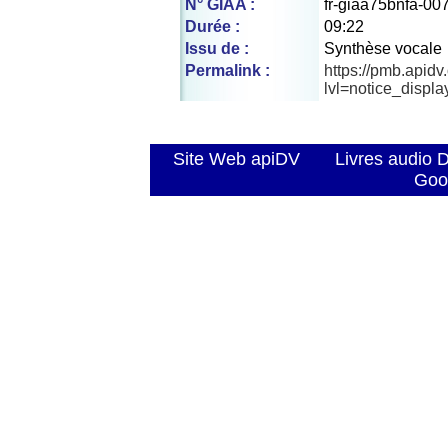
N° GIAA :
fr-giaa75bnfa-00
Durée :
09:22
Issu de :
Synthèse vocale
Permalink :
https://pmb.apid
lvl=notice_displ
Site Web apiDV
Livres audio 
Goo