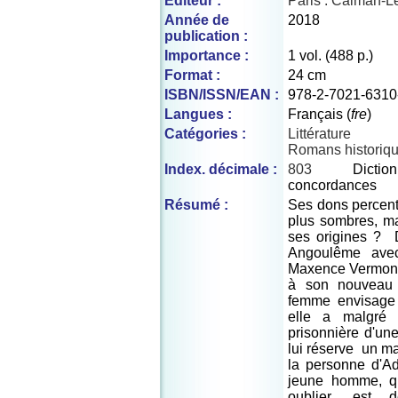
Editeur :
Paris : Calman-L
Année de
2018
publication :
Importance :
1 vol. (488 p.)
Format :
24 cm
ISBN/ISSN/EAN :
978-2-7021-6310
Langues :
Français (
fre
)
Catégories :
Littérature
Romans historiq
Index. décimale :
803
Dicti
concordances
Résumé :
Ses dons percent
plus sombres, mai
ses origines ? 
Angoulême ave
Maxence Vermont,
à son nouveau s
femme envisage 
elle a malgré 
prisonnière d'un
lui réserve un m
la personne d'A
jeune homme, qu
oublier, est 