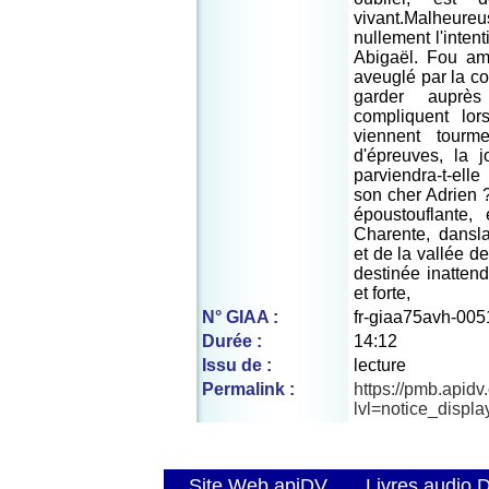
vivant.Malheu
nullement l'inten
Abigaël. Fou a
aveuglé par la col
garder auprès 
compliquent lo
viennent tourm
d'épreuves, la 
parviendra-t-elle
son cher Adrien 
époustouflante, 
Charente, dansl
et de la vallée d
destinée inatten
et forte,
N° GIAA :
fr-giaa75avh-005
Durée :
14:12
Issu de :
lecture
Permalink :
https://pmb.apid
lvl=notice_displ
Site Web apiDV
Livres audio 