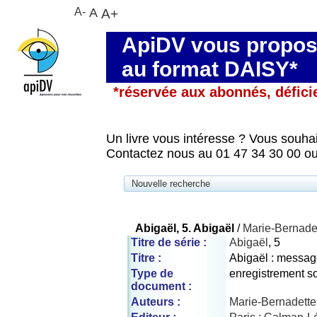
A-
A
A+
ApiDV vous propose
au format DAISY*
*réservée aux abonnés, défici
Un livre vous intéresse ? Vous souhai
Contactez nous au 01 47 34 30 00 ou
Nouvelle recherche
Abigaël, 5. Abigaël
/
Marie-Bernade
Titre de série :
Abigaël
, 5
Titre :
Abigaël : messag
Type de
enregistrement s
document :
Auteurs :
Marie-Bernadette 