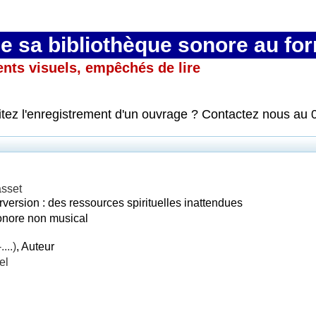
 sa bibliothèque sonore au fo
ents visuels, empêchés de lire
itez l'enregistrement d'un ouvrage ? Contactez nous au 
asset
rversion : des ressources spirituelles inattendues
onore non musical
...)
, Auteur
el