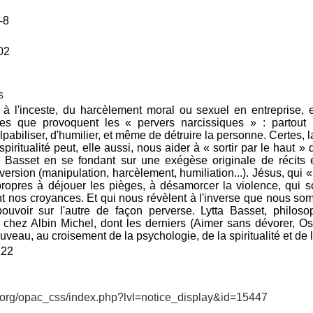
-8
402
s
 à l'inceste, du harcèlement moral ou sexuel en entreprise, 
ères que provoquent les « pervers narcissiques » : partout
lpabiliser, d'humilier, et même de détruire la personne. Certes, 
piritualité peut, elle aussi, nous aider à « sortir par le haut » 
 Basset en se fondant sur une exégèse originale de récits 
rversion (manipulation, harcèlement, humiliation...). Jésus, qui
propres à déjouer les pièges, à désamorcer la violence, qui s
t nos croyances. Et qui nous révèlent à l'inverse que nous somm
pouvoir sur l'autre de façon perverse. Lytta Basset, philos
chez Albin Michel, dont les derniers (Aimer sans dévorer, Oser
ouveau, au croisement de la psychologie, de la spiritualité et de l
122
v.org/opac_css/index.php?lvl=notice_display&id=15447