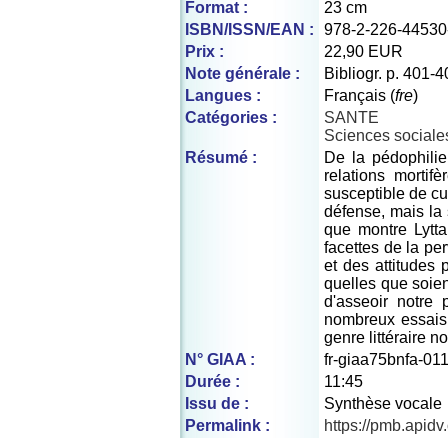
Format :
23 cm
ISBN/ISSN/EAN :
978-2-226-44530
Prix :
22,90 EUR
Note générale :
Bibliogr. p. 401-
Langues :
Français (
fre
)
Catégories :
SANTE
Sciences sociale
Résumé :
De la pédophilie
relations mortif
susceptible de cu
défense, mais la s
que montre Lytta
facettes de la pe
et des attitudes 
quelles que soien
d'asseoir notre 
nombreux essais 
genre littéraire n
N° GIAA :
fr-giaa75bnfa-01
Durée :
11:45
Issu de :
Synthèse vocale
Permalink :
https://pmb.apid