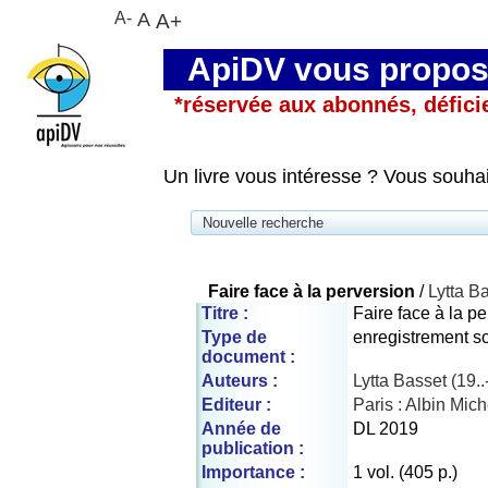
A-
A
A+
ApiDV vous propose
*réservée aux abonnés, défici
Un livre vous intéresse ? Vous souha
Nouvelle recherche
Faire face à la perversion
/
Lytta B
Titre :
Faire face à la pe
Type de
enregistrement s
document :
Auteurs :
Lytta Basset (19..-.
Editeur :
Paris : Albin Mich
Année de
DL 2019
publication :
Importance :
1 vol. (405 p.)