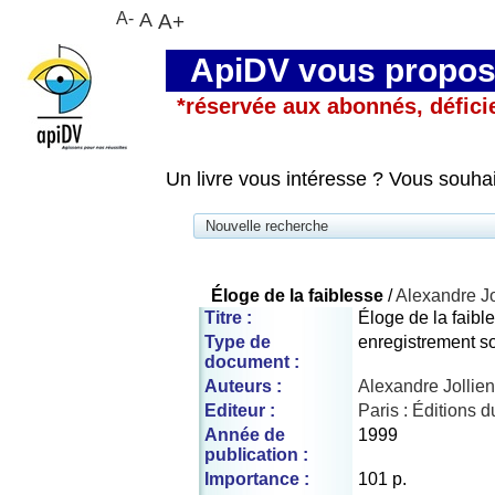
A-
A
A+
ApiDV vous propose
*réservée aux abonnés, défici
Un livre vous intéresse ? Vous souha
Nouvelle recherche
Éloge de la faiblesse
/
Alexandre Jo
Titre :
Éloge de la faibl
Type de
enregistrement s
document :
Auteurs :
Alexandre Jollien 
Editeur :
Paris : Éditions d
Année de
1999
publication :
Importance :
101 p.