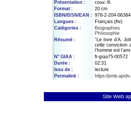
Présentation :
couv. ill.
Format :
20 cm
ISBN/ISSN/EAN :
978-2-204-06384
Langues :
Français (
fre
)
Catégories :
Biographies
Philosophie
Résumé :
"Le livre d'A. Jo
cette conviction
l'homme est l'ami
N° GIAA :
fr-giaa75-00572
Durée :
02:31
Issu de :
lecture
Permalink :
https://pmb.apid
Site Web a