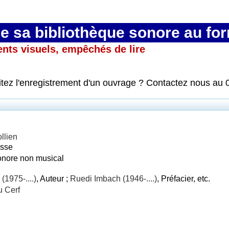
 sa bibliothèque sonore au fo
ents visuels, empêchés de lire
itez l'enregistrement d'un ouvrage ? Contactez nous au 
llien
esse
onore non musical
(1975-....)
, Auteur ;
Ruedi Imbach (1946-....)
, Préfacier, etc.
u Cerf