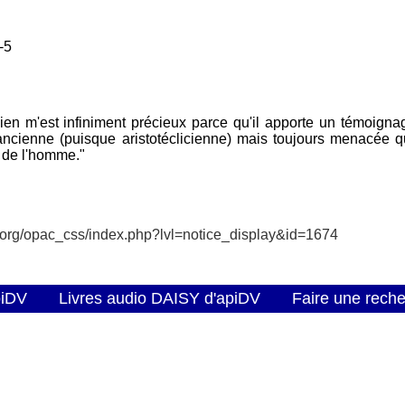
-5
llien m'est infiniment précieux parce qu'il apporte un témoigna
 ancienne (puisque aristotéclicienne) mais toujours menacée 
 de l'homme."
v.org/opac_css/index.php?lvl=notice_display&id=1674
piDV
Livres audio DAISY d'apiDV
Faire une rech