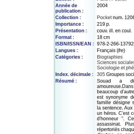
Année de
2004
publication :
Collection :
Pocket
num. 120
Importance :
219 p.
Présentation :
couv. ill. en coul.
Format :
18 cm
ISBN/ISSN/EAN :
978-2-266-13792
Langues :
Français (
fre
)
Catégories :
Biographies
Sciences sociale
Sociologie et ph
Index. décimale :
305
Groupes soc
Résumé :
Souad a dix
amoureuse.Dan
beaucoup d'autre
est synonyme de
famille désigne 
la sentence. Aux
un héros. C'est c
d'honneur ". Ce
assassinat. Pl
répertoriés chaq