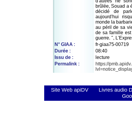
d'autres ne son
brûlée, Souad a é
décidé de parl
aujourd'hui risq
monde la barbarie 
au péril de sa vie
de sa famille est 
guerre. ", L'Expr
N° GIAA :
fr-giaa75-00719
Durée :
08:40
Issu de :
lecture
Permalink :
https://pmb.apid
lvl=notice_displ
Site Web apiDV
Livres audio 
Goo