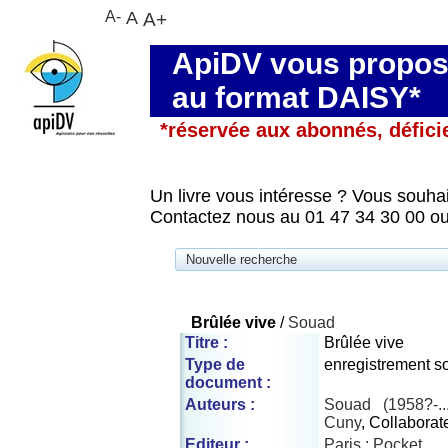
A-
A
A+
ApiDV vous propose
au format DAISY*
*réservée aux abonnés, défici
Un livre vous intéresse ? Vous souhai
Contactez nous au 01 47 34 30 00 ou
Nouvelle recherche
Brûlée vive
/
Souad
Titre :
Brûlée vive
Type de
enregistrement s
document :
Auteurs :
Souad (1958?-...
Cuny
, Collaborat
Editeur :
Paris : Pocket