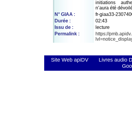
initiations aut
n’aura été dévoilé
N° GIAA :
fr-giaa33-230740
Durée :
02:43
Issu de :
lecture
Permalink :
https://pmb.apid
lvl=notice_displ
Site Web apiDV
Livres audio 
Goo