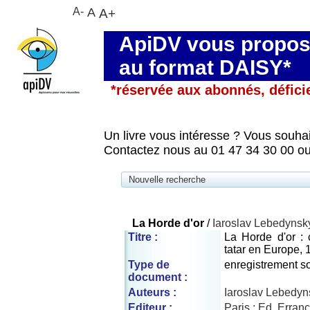
A-
A
A+
ApiDV vous propose
au format DAISY*
*réservée aux abonnés, défici
Un livre vous intéresse ? Vous souhai
Contactez nous au 01 47 34 30 00 ou
Nouvelle recherche
La Horde d'or
/
Iaroslav Lebedynsk
Titre :
La Horde d'or :
tatar en Europe,
Type de
enregistrement s
document :
Auteurs :
Iaroslav Lebedyns
Editeur :
Paris : Ed. Erran