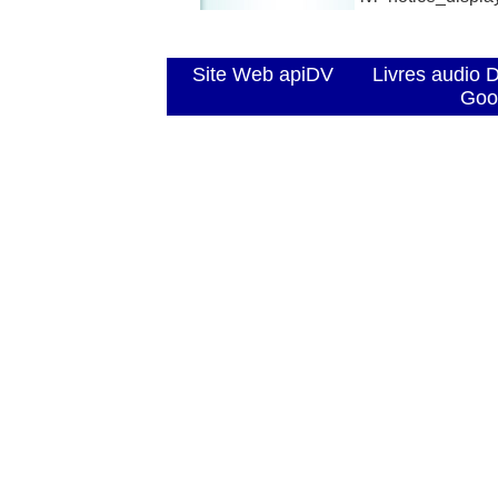
Site Web apiDV
Livres audio 
Goo