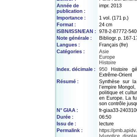
Année de
impr. 2013
publication :
Importance :
1 vol. (171 p.)
Format :
24 cm
ISBN/ISSN/EAN :
978-2-87772-540
Note générale :
Bibliogr. p. 167-
Langues :
Français (
fre
)
Catégories :
Asie
Europe
Histoire
Index. décimale :
950
Histoire gé
Extrême-Orient
Résumé :
Synthèse sur la
l’empire Mongol,
politique et cult
en Europe. La f
son contrôle jusq
N° GIAA :
fr-giaa33-240310
Durée :
06:50
Issu de :
lecture
Permalink :
https://pmb.apid
lvl=notice_displ