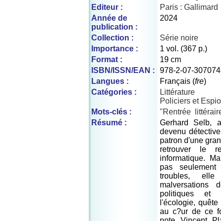
Editeur :
Paris : Gallimard
Année de
2024
publication :
Collection :
Série noire
Importance :
1 vol. (367 p.)
Format :
19 cm
ISBN/ISSN/EAN :
978-2-07-307074
Langues :
Français (
fre
)
Catégories :
Littérature
Policiers et Esp
Mots-clés :
"Rentrée
littérair
Résumé :
Gerhard Selb, 
devenu détective
patron d'une gra
retrouver le r
informatique. M
pas seulement d
troubles, ell
malversations 
politiques et 
l'écologie, quête
au c?ur de ce f
note Vincent Pl