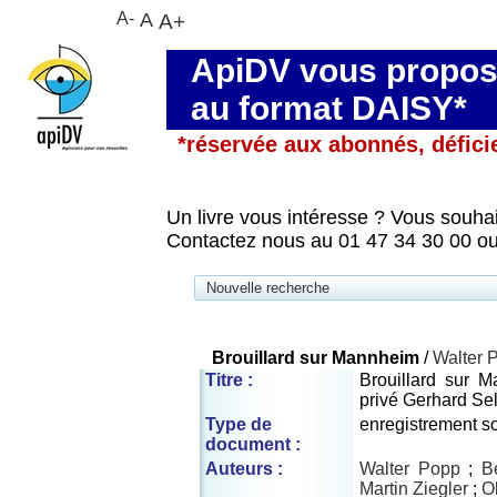
A-
A
A+
ApiDV vous propose
au format DAISY*
*réservée aux abonnés, défici
Un livre vous intéresse ? Vous souhai
Contactez nous au 01 47 34 30 00 ou
Nouvelle recherche
Brouillard sur Mannheim
/
Walter 
Titre :
Brouillard sur 
privé Gerhard Se
Type de
enregistrement s
document :
Auteurs :
Walter Popp
;
B
Martin Ziegler
;
Ol