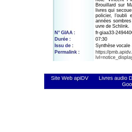
Brouillard sur M
livres qui secoue
policier, l'oubli
années sombres »
uvre de Schlink.
N° GIAA :
fr-giaa33-249440
Durée :
07:30
Issu de :
Synthèse vocale
Permalink :
https://pmb.apid
lvl=notice_displ
Site Web apiDV
Livres audio 
Goo