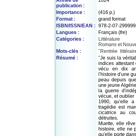
Année de
2024
publication :
Importance :
(416 p.)
Format :
grand format
ISBN/ISSN/EAN :
978-2-07-299999
Langues :
Français (
fre
)
Catégories :
Littérature
Romans et Nouve
Mots-clés :
"Rentrée
littérair
Résumé :
"Je suis la vérita
indices attestan
vécu en dix an
l'histoire d'une g
peau depuis que 
une jeune Algérie
la guerre d'indé
vécue, et oublier
1990, qu'elle a
tragédie est ma
cicatrice au c
détruites.
Muette, elle rêv
histoire, elle ne 
qu'elle porte dans