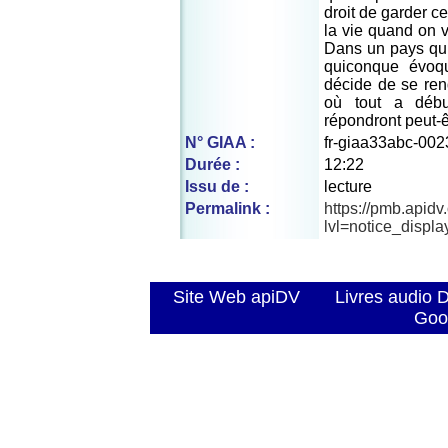
droit de garder c
la vie quand on 
Dans un pays qui
quiconque évoqu
décide de se ren
où tout a débu
répondront peut-ê
N° GIAA :
fr-giaa33abc-002
Durée :
12:22
Issu de :
lecture
Permalink :
https://pmb.apid
lvl=notice_displ
Site Web apiDV
Livres audio 
Goo