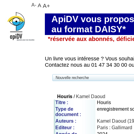
A-
A
A+
ApiDV vous propose
au format DAISY*
*réservée aux abonnés, défici
Un livre vous intéresse ? Vous souhai
Contactez nous au 01 47 34 30 00 ou
Nouvelle recherche
Houris
/
Kamel Daoud
Titre :
Houris
Type de
enregistrement s
document :
Auteurs :
Kamel Daoud (197
Editeur :
Paris : Gallimard