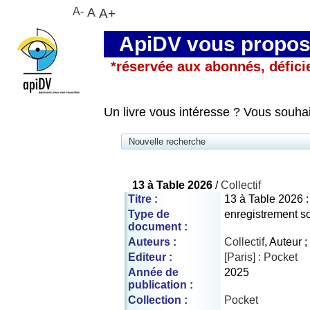
A-
A
A+
ApiDV vous propose
*réservée aux abonnés, défici
Un livre vous intéresse ? Vous souha
Nouvelle recherche
13 à Table 2026
/
Collectif
Titre :
13 à Table 2026 
Type de
enregistrement s
document :
Auteurs :
Collectif
, Auteur ;
Editeur :
[Paris] : Pocket
Année de
2025
publication :
Collection :
Pocket