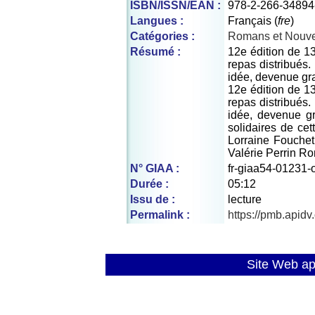
ISBN/ISSN/EAN :
978-2-266-34894
Langues :
Français (
fre
)
Catégories :
Romans et Nouve
Résumé :
12e édition de 13
repas distribués
idée, devenue gra
12e édition de 13
repas distribués
idée, devenue gr
solidaires de ce
Lorraine Fouche
Valérie Perrin R
N° GIAA :
fr-giaa54-01231-
Durée :
05:12
Issu de :
lecture
Permalink :
https://pmb.apid
Site Web a