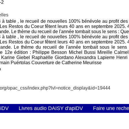
-2
lles
 à table , le recueil de nouvelles 100% bénévole au profit des
. Les Restos du Coeur fêtent leurs 40 ans en septembre 2025. 
nde. Le thème du recueil de l'année tombait sous le sens : Que
 à table , le recueil de nouvelles 100% bénévole au profit des
. Les Restos du Coeur fêtent leurs 40 ans en septembre 2025. 
ande. Le thème du recueil de l'année tombait sous le sens 
tte 12e édition : Philippe Besson Michel Bussi Mireille Calme
t Karine Giebel Raphaëlle Giordano Alexandra Lapierre Henr
omain Puértolas Couverture de Catherine Meurisse
o
v.org/opac_css/index.php?lvl=notice_display&id=19444
piDV
Livres audio DAISY d'apiDV
Faire une rech