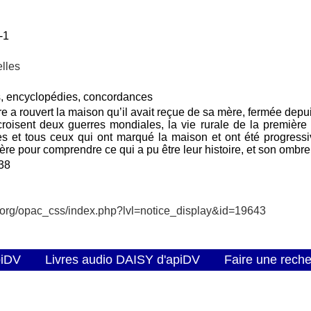
-1
lles
s, encyclopédies, concordances
 a rouvert la maison qu’il avait reçue de sa mère, fermée dep
croisent deux guerres mondiales, la vie rurale de la première
es et tous ceux qui ont marqué la maison et ont été progressi
ère pour comprendre ce qui a pu être leur histoire, et son ombre 
38
v.org/opac_css/index.php?lvl=notice_display&id=19643
piDV
Livres audio DAISY d'apiDV
Faire une rech