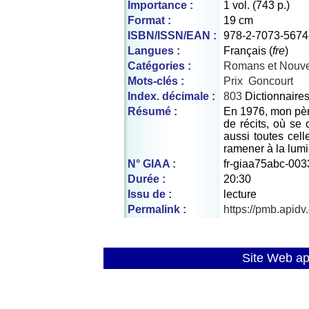
Importance :
1 vol. (743 p.)
Format :
19 cm
ISBN/ISSN/EAN :
978-2-7073-5674
Langues :
Français (
fre
)
Catégories :
Romans et Nouve
Mots-clés :
Prix
Goncourt
Index. décimale :
803
Dictionnaire
Résumé :
En 1976, mon père
de récits, où se 
aussi toutes cell
ramener à la lumi
N° GIAA :
fr-giaa75abc-003
Durée :
20:30
Issu de :
lecture
Permalink :
https://pmb.apid
Site Web a