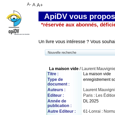
A-
A
A+
ApiDV vous propose
*réservée aux abonnés, défici
Un livre vous intéresse ? Vous souha
Nouvelle recherche
La maison vide
/
Laurent Mauvignie
Titre :
La maison vide
Type de
enregistrement s
document :
Auteurs :
Laurent Mauvignie
Editeur :
Paris : Les Éditio
Année de
DL 2025
publication :
Autre Editeur :
61-Lonrai : Norma