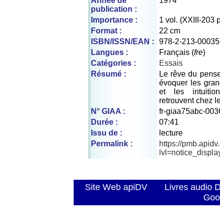
Année de
1974
publication :
Importance :
1 vol. (XXIII-203 p
Format :
22 cm
ISBN/ISSN/EAN :
978-2-213-00035
Langues :
Français (
fre
)
Catégories :
Essais
Résumé :
Le rêve du penseu
évoquer les gra
et les intuiti
retrouvent chez l
N° GIAA :
fr-giaa75abc-003
Durée :
07:41
Issu de :
lecture
Permalink :
https://pmb.apid
lvl=notice_displ
Site Web apiDV
Livres audio 
Goo