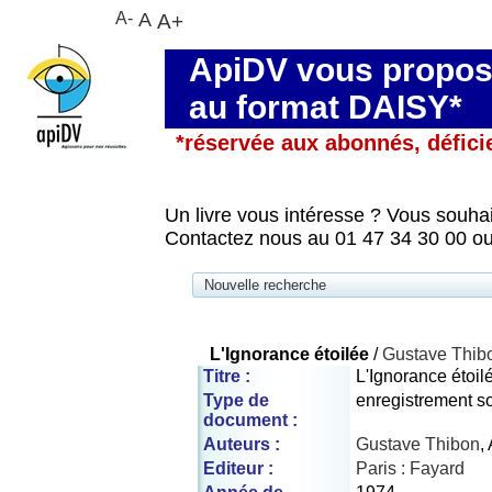
A-
A
A+
ApiDV vous propose
au format DAISY*
*réservée aux abonnés, défici
Un livre vous intéresse ? Vous souhai
Contactez nous au 01 47 34 30 00 ou
Nouvelle recherche
L'Ignorance étoilée
/
Gustave Thib
Titre :
L'Ignorance étoil
Type de
enregistrement s
document :
Auteurs :
Gustave Thibon
,
Editeur :
Paris : Fayard