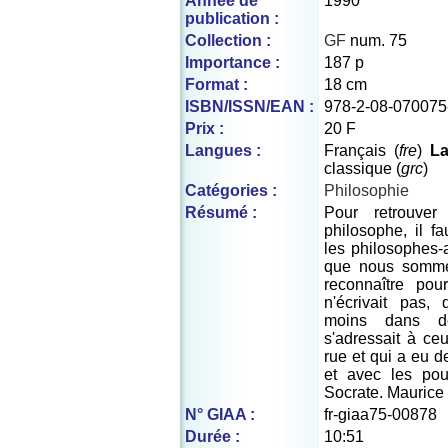
Année de
1990
publication :
Collection :
GF
num. 75
Importance :
187 p
Format :
18 cm
ISBN/ISSN/EAN :
978-2-08-070075
Prix :
20 F
Langues :
Français (
fre
)
La
classique (
grc
)
Catégories :
Philosophie
Résumé :
Pour retrouver
philosophe, il 
les philosophes-
que nous somme
reconnaître po
n'écrivait pas,
moins dans de
s'adressait à ceu
rue et qui a eu de
et avec les pouv
Socrate. Maurice
N° GIAA :
fr-giaa75-00878
Durée :
10:51