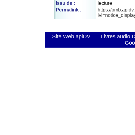
Issu de :
lecture
Permalink :
https://pmb.apid
lvl=notice_displ
Site Web apiDV
Livres audio 
Goo