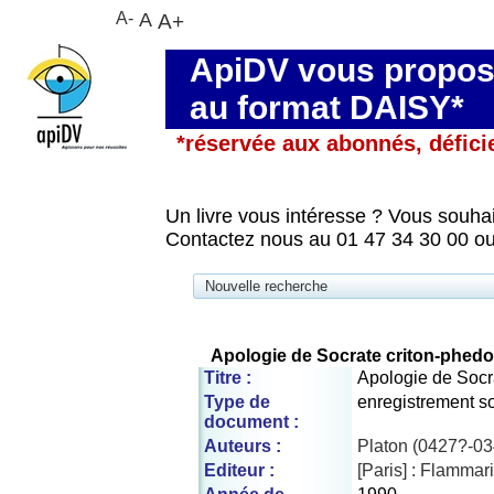
A-
A
A+
ApiDV vous propose
au format DAISY*
*réservée aux abonnés, défici
Un livre vous intéresse ? Vous souhai
Contactez nous au 01 47 34 30 00 ou
Nouvelle recherche
Apologie de Socrate criton-phed
Titre :
Apologie de Socr
Type de
enregistrement s
document :
Auteurs :
Platon (0427?-034
Editeur :
[Paris] : Flammar