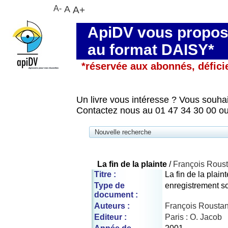
A-
A
A+
ApiDV vous propose
au format DAISY*
*réservée aux abonnés, défici
Un livre vous intéresse ? Vous souhai
Contactez nous au 01 47 34 30 00 ou
Nouvelle recherche
La fin de la plainte
/
François Rous
Titre :
La fin de la plaint
Type de
enregistrement s
document :
Auteurs :
François Roustang
Editeur :
Paris : O. Jacob