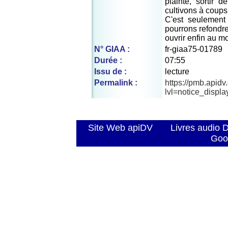
plainte, sortir 
cultivons à coups
C'est seulement
pourrons refondre
ouvrir enfin au m
N° GIAA :
fr-giaa75-01789
Durée :
07:55
Issu de :
lecture
Permalink :
https://pmb.apid
lvl=notice_displ
Site Web apiDV
Livres audio 
Goo