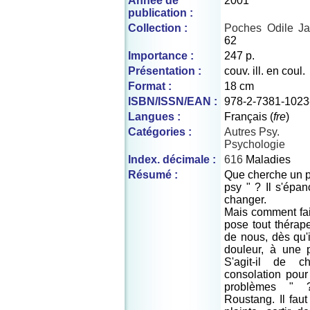
Année de
2001
publication :
Collection :
Poches Odile Ja
62
Importance :
247 p.
Présentation :
couv. ill. en coul.
Format :
18 cm
ISBN/ISSN/EAN :
978-2-7381-1023
Langues :
Français (
fre
)
Catégories :
Autres Psy.
Psychologie
Index. décimale :
616
Maladies
Résumé :
Que cherche un pa
psy " ? Il s'épanc
changer.
Mais comment fai
pose tout thérap
de nous, dès qu'
douleur, à une p
S'agit-il de 
consolation pou
problèmes " 
Roustang. Il faut