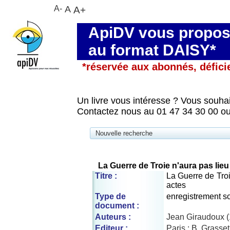
A-
A
A+
ApiDV vous propose
au format DAISY*
*réservée aux abonnés, défici
Un livre vous intéresse ? Vous souhai
Contactez nous au 01 47 34 30 00 ou
Nouvelle recherche
La Guerre de Troie n'aura pas lieu
Titre :
La Guerre de Troi
actes
Type de
enregistrement s
document :
Auteurs :
Jean Giraudoux 
Editeur :
Paris : B. Grasset