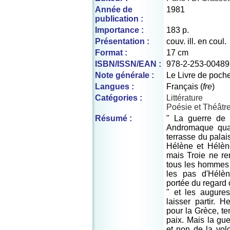
Année de
1981
publication :
Importance :
183 p.
Présentation :
couv. ill. en coul.
Format :
17 cm
ISBN/ISSN/EAN :
978-2-253-00489
Note générale :
Le Livre de poch
Langues :
Français (
fre
)
Catégories :
Littérature
Poésie et Théâtr
Résumé :
" La guerre de T
Andromaque quan
terrasse du palai
Hélène et Hélèn
mais Troie ne re
tous les hommes d
les pas d'Hélèn
portée du regard o
" et les augure
laisser partir. H
pour la Grèce, te
paix. Mais la guer
et non de la vo