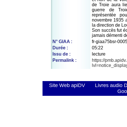
de Troie aura li
guerre de Tro
représentée po
novembre 1935 au
la direction de Lo
Son succès fut éc
jamais démenti d
N° GIAA :
fr-giaa75bsr-000
Durée :
05:22
Issu de :
lecture
Permalink :
https://pmb.apid
lvl=notice_displ
Site Web apiDV
Livres audio 
Goo