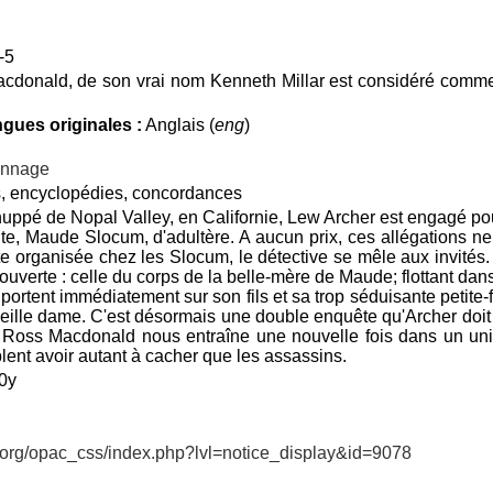
-5
acdonald, de son vrai nom Kenneth Millar est considéré comme 
gues originales :
Anglais (
eng
)
ionnage
s, encyclopédies, concordances
huppé de Nopal Valley, en Californie, Lew Archer est engagé po
te, Maude Slocum, d'adultère. A aucun prix, ces allégations ne
ête organisée chez les Slocum, le détective se mêle aux invités.
verte : celle du corps de la belle-mère de Maude; flottant dans
rtent immédiatement sur son fils et sa trop séduisante petite-fil
ieille dame. C'est désormais une double enquête qu'Archer doit
r. Ross Macdonald nous entraîne une nouvelle fois dans un uni
lent avoir autant à cacher que les assassins.
0y
v.org/opac_css/index.php?lvl=notice_display&id=9078