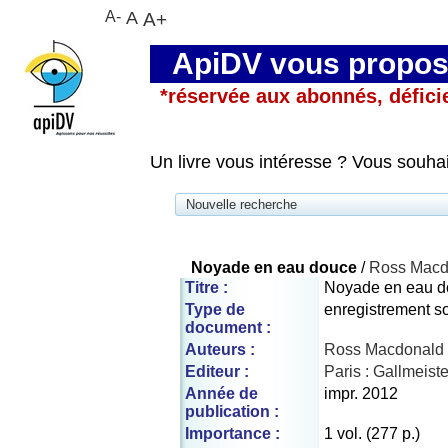
A-
A
A+
ApiDV vous propose
*réservée aux abonnés, défici
Un livre vous intéresse ? Vous souha
Nouvelle recherche
Noyade en eau douce
/
Ross Macd
Titre :
Noyade en eau d
Type de
enregistrement s
document :
Auteurs :
Ross Macdonald 
Editeur :
Paris : Gallmeiste
Année de
impr. 2012
publication :
Importance :
1 vol. (277 p.)