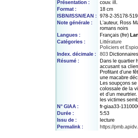
Présentation :
couv. ill.
Format :
18 cm
ISBN/ISSN/EAN :
978-2-35178-519
Note générale :
L'auteur, Ross M
romans noirs
Langues :
Français (
fre
)
Lan
Catégories :
Littérature
Policiers et Esp
Index. décimale :
803
Dictionnaire
Résumé :
Dans le quartier 
accusant sa clien
Profitant d'une f
une macabre décou
Les soupçons se po
colossale de la v
et d'un meurtrie
les victimes semb
N° GIAA :
fr-giaa33-131000
Durée :
5:53
Issu de :
lecture
Permalink :
https://pmb.apid