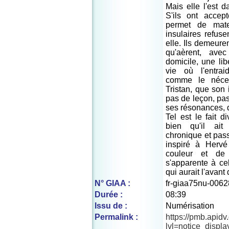
Mais elle l'est da
S'ils ont accep
permet de mate
insulaires refuse
elle. Ils demeure
qu'aèrent, ave
domicile, une lib
vie où l'entrai
comme le néces
Tristan, que son 
pas de leçon, pas
ses résonances, 
Tel est le fait 
bien qu'il ait
chronique et pass
inspiré à Herv
couleur et de
s'apparente à ce
qui aurait l'avant 
N° GIAA :
fr-giaa75nu-0062
Durée :
08:39
Issu de :
Numérisation
Permalink :
https://pmb.apid
lvl=notice_displ