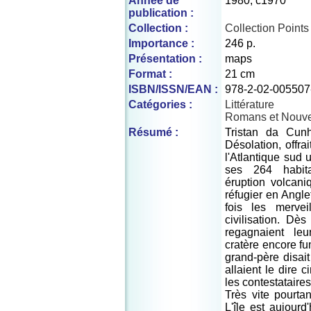
Année de
1980, c1970
publication :
Collection :
Collection Points
Importance :
246 p.
Présentation :
maps
Format :
21 cm
ISBN/ISSN/EAN :
978-2-02-005507
Catégories :
Littérature
Romans et Nouve
Résumé :
Tristan da Cun
Désolation, offra
l'Atlantique sud u
ses 264 habit
éruption volcani
réfugier en Anglet
fois les mervei
civilisation. Dès
regagnaient leu
cratère encore fu
grand-père disai
allaient le dire 
les contestataire
Très vite pourtan
L'île est aujourd