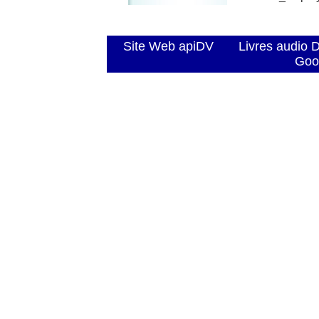
Site Web apiDV
Livres audio 
Goo