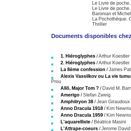
Le Livre de poche
Le Livre de poche.
Baronian et Miche
La Pochothèque. 
Thriller
Documents disponibles chez 
1. Hiéroglyphes
/
Arthur Koestler
2. Hiéroglyphes
/
Arthur Koestler
La 8ème confession
/
James Pat
Alexis Vassilkov ou La vie tumu
Prou
Allô, Major Tom ?
/
David M. Barn
Amerigo
/
Stefan Zweig
Amphitryon 38
/
Jean Giraudoux
Anno Dracula 1918
/
Kim Newm
Anno Dracula 1959
/
Kim Newm
L'aquarelliste
/
Béatrice Masini
L'Attrape-coeurs
/
Jerome David 