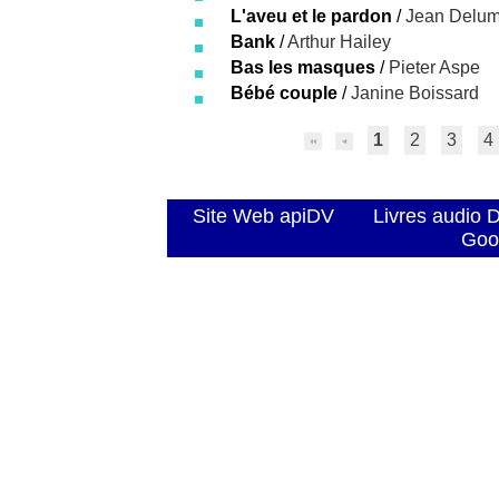
L'aveu et le pardon
/
Jean Delu
Bank
/
Arthur Hailey
Bas les masques
/
Pieter Aspe
Bébé couple
/
Janine Boissard
1
2
3
4
Site Web apiDV
Livres audio 
Goo