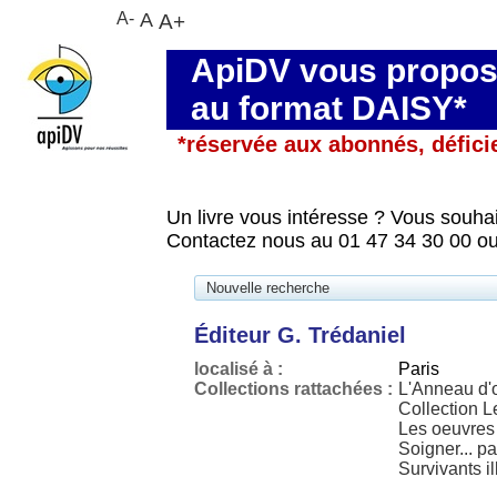
A-
A
A+
ApiDV vous propose
au format DAISY*
*réservée aux abonnés, défici
Un livre vous intéresse ? Vous souhai
Contactez nous au 01 47 34 30 00 ou
Nouvelle recherche
Éditeur G. Trédaniel
localisé à :
Paris
Collections rattachées :
L'Anneau d'
Collection L
Les oeuvres
Soigner... p
Survivants i