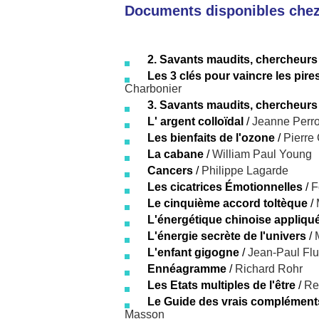
Documents disponibles chez 
2. Savants maudits, chercheurs
Les 3 clés pour vaincre les pire
Charbonier
3. Savants maudits, chercheurs
L' argent colloïdal
/
Jeanne Perr
Les bienfaits de l'ozone
/
Pierre
La cabane
/
William Paul Young
Cancers
/
Philippe Lagarde
Les cicatrices Émotionnelles
/
F
Le cinquième accord toltèque
/
L'énergétique chinoise appliquée
L'énergie secrète de l'univers
/
L'enfant gigogne
/
Jean-Paul Fl
Ennéagramme
/
Richard Rohr
Les Etats multiples de l'être
/
Re
Le Guide des vrais compléments 
Masson