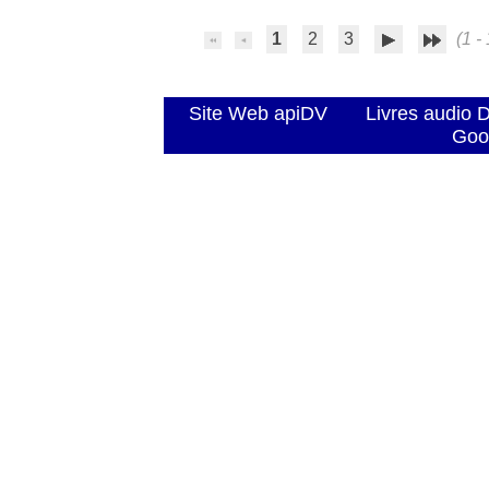
1
2
3
(1 - 
Site Web apiDV
Livres audio 
Goo