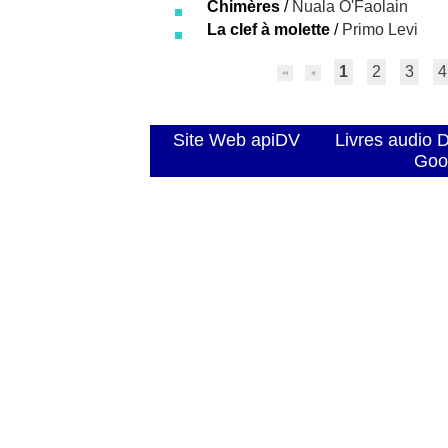
Chimères
/
Nuala O'Faolain
La clef à molette
/
Primo Levi
1
2
3
4
Site Web apiDV
Livres audio 
Goo