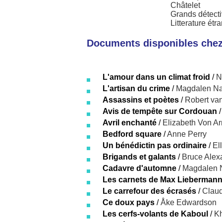
Châtelet
Grands détect
Litterature étr
Documents disponibles chez 
L'amour dans un climat froid
/
N
L'artisan du crime
/
Magdalen N
Assassins et poètes
/
Robert van
Avis de tempête sur Cordouan
Avril enchanté
/
Elizabeth Von A
Bedford square
/
Anne Perry
Un bénédictin pas ordinaire
/
El
Brigands et galants
/
Bruce Alex
Cadavre d'automne
/
Magdalen 
Les carnets de Max Liebermann. 
Le carrefour des écrasés
/
Claud
Ce doux pays
/
Åke Edwardson
Les cerfs-volants de Kaboul
/
Kh