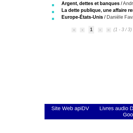
Argent, dettes et banques
/
Andr
La dette publique, une affaire r
Europe-États-Unis
/
Danièle Fav
1
(1 - 3 / 3)
Site Web apiDV
Livres audio 
Goo