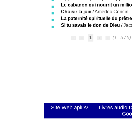
Le cabanon qui nourrit un milli
Choisir la joie
/
Amedeo Cencini
La paternité spirituelle du prêtre
Si tu savais le don de Dieu
/
Jac
1
(1 - 5 / 5)
Site Web apiDV
Livres audio 
Goo