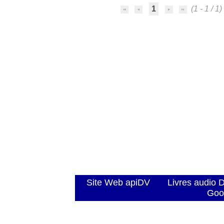
1
(1 - 1 / 1)
Site Web apiDV
Livres audio 
Goo