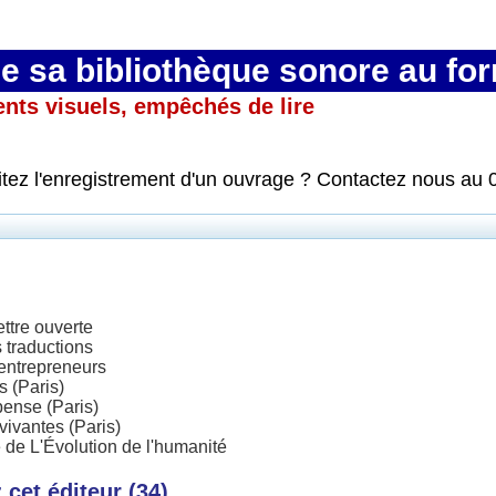
 sa bibliothèque sonore au fo
ents visuels, empêchés de lire
itez l'enregistrement d'un ouvrage ? Contactez nous au 
ettre ouverte
 traductions
entrepreneurs
s (Paris)
ense (Paris)
 vivantes (Paris)
 de L'Évolution de l'humanité
cet éditeur (
34
)