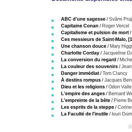
ABC d'une sagesse
/
Svâmi Pra
Capitaine Conan
/
Roger Vercel
Capitalisme et pulsion de mort
Ces messieurs de Saint-Malo, [
Une chanson douce
/
Mary Higg
Charlotte Corday
/
Jacqueline D
La conversion du regard
/
Miche
La couleur des souvenirs
/
Jean
Danger immédiat
/
Tom Clancy
À destins rompus
/
Jacques Ben
Dieu et les religions
/
Odon Valle
L'empire des anges
/
Bernard W
L'empreinte de la bête
/
Pierre B
Les esprits de la steppe
/
Corin
La Faculté de l'inutile
/
Iouri Dom