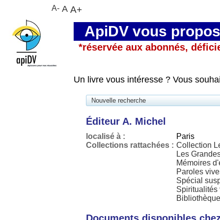
A-
A
A+
ApiDV vous propose
*réservée aux abonnés, défici
Un livre vous intéresse ? Vous souha
Nouvelle recherche
Éditeur A. Michel
localisé à :
Paris
Collections rattachées :
Collection L
Les Grandes
Mémoires d'
Paroles vive
Spécial susp
Spiritualités
Bibliothèque
Documents disponibles chez 