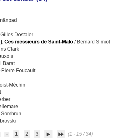
jnânpad
/
Gilles Dostaler
1]. Ces messieurs de Saint-Malo
/
Bernard Simiot
ins Clark
auxois
l Barat
-Pierre Foucault
oist-Méchin
t
erber
ellemare
e Sombrun
brovski
1
2
3
(1 - 15 / 34)